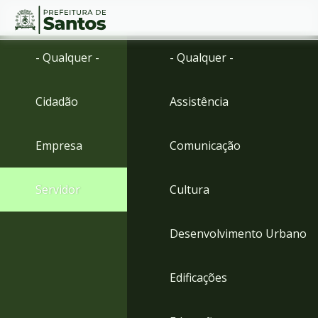
Ir
Conteúdo
- Qualquer -
- Qualquer -
para
o
conteúdo
Cidadão
Assistência
1
Ir
para
Empresa
Comunicação
o
menu
2
Servidor
Cultura
Ir
para
busca
Desenvolvimento Urbano
3
Ir
para
Edificações
o
rodapé