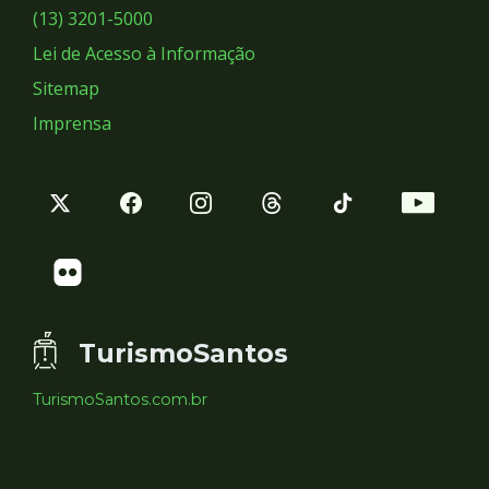
Sociais
(13) 3201-5000
Lei de Acesso à Informação
Sitemap
Imprensa
TurismoSantos
TurismoSantos.com.br