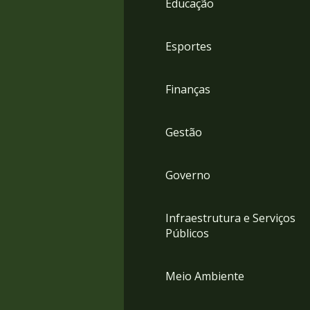
Educação
4
Acessibilidade
5
Esportes
Finanças
Gestão
Governo
Infraestrutura e Serviços
Públicos
Meio Ambiente