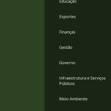
Educação
4
Acessibilidade
5
Esportes
Finanças
Gestão
Governo
Infraestrutura e Serviços
Públicos
Meio Ambiente