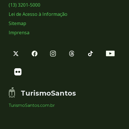
Sociais
(13) 3201-5000
Lei de Acesso à Informação
Sitemap
Imprensa
TurismoSantos
TurismoSantos.com.br