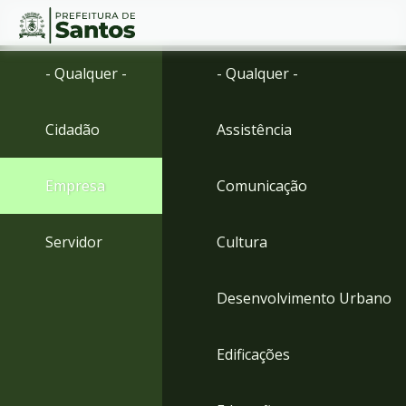
Ir
Conteúdo
- Qualquer -
- Qualquer -
para
o
conteúdo
Cidadão
Assistência
1
Ir
para
Empresa
Comunicação
o
menu
2
Servidor
Cultura
Ir
para
busca
Desenvolvimento Urbano
3
Ir
para
Edificações
o
rodapé