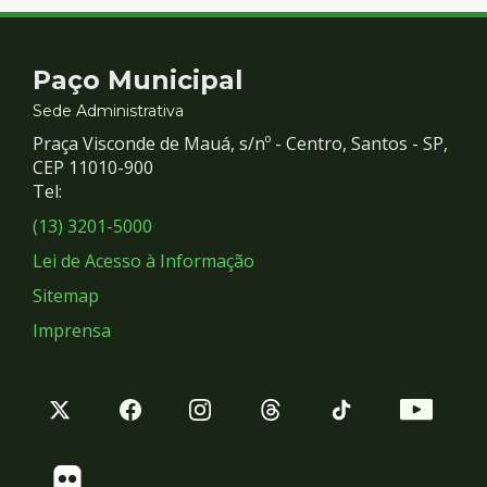
Contato
Paço Municipal
e
Sede Administrativa
Praça Visconde de Mauá, s/nº - Centro, Santos - SP,
Redes
CEP 11010-900
Tel:
Sociais
(13) 3201-5000
Lei de Acesso à Informação
Sitemap
Imprensa