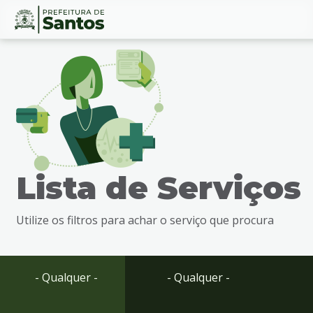
Ir
Conteúdo
para
o
conteúdo
1
Ir
para
o
menu
Lista de Serviços
2
Ir
para
Utilize os filtros para achar o serviço que procura
busca
3
Ir
para
- Qualquer -
- Qualquer -
o
rodapé