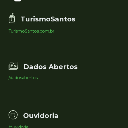
TurismoSantos
TurismoSantos.com.br
Dados Abertos
/dadosabertos
Ouvidoria
/ouvidoria