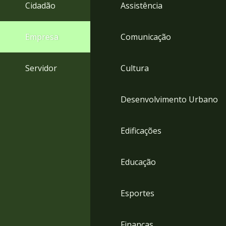
4
Cidadão
Assistência
Acessibilidade
5
Empresa
Comunicação
Servidor
Cultura
Desenvolvimento Urbano
Edificações
Educação
Esportes
Finanças