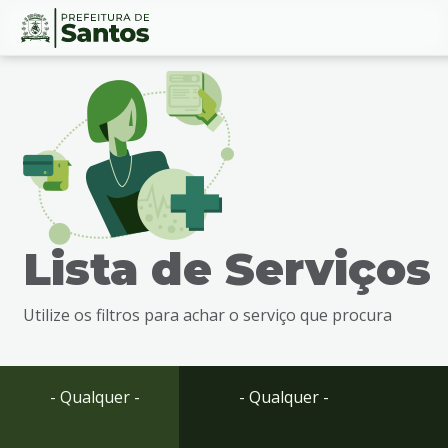
Ir
Conteúdo
para
o
conteúdo
1
Ir
para
o
menu
Lista de Serviços
2
Ir
para
Utilize os filtros para achar o serviço que procura
busca
3
Ir
para
- Qualquer -
- Qualquer -
o
rodapé