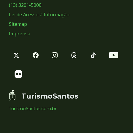
Sociais
(13) 3201-5000
Lei de Acesso à Informação
Sitemap
Imprensa
TurismoSantos
TurismoSantos.com.br