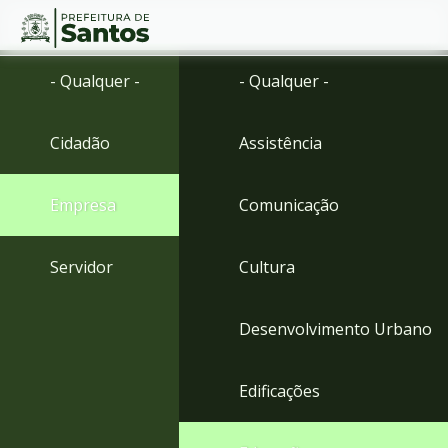
Ir
Conteúdo
- Qualquer -
- Qualquer -
para
o
conteúdo
Cidadão
Assistência
1
Ir
para
Empresa
Comunicação
o
menu
2
Servidor
Cultura
Ir
para
busca
Desenvolvimento Urbano
3
Ir
para
Edificações
o
rodapé