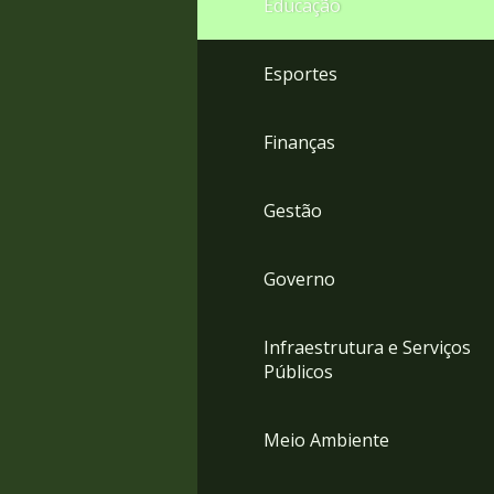
Educação
4
Acessibilidade
5
Esportes
Finanças
Gestão
Governo
Infraestrutura e Serviços
Públicos
Meio Ambiente