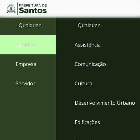
Ir
Conteúdo
- Qualquer -
- Qualquer -
para
o
conteúdo
Cidadão
Assistência
1
Ir
para
Empresa
Comunicação
o
menu
2
Servidor
Cultura
Ir
para
busca
Desenvolvimento Urbano
3
Ir
para
Edificações
o
rodapé