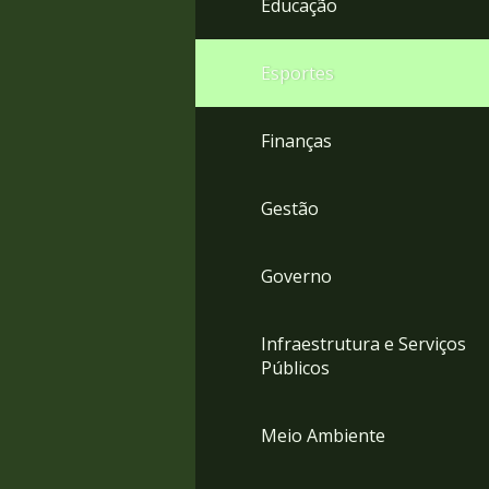
Educação
4
Acessibilidade
5
Esportes
Finanças
Gestão
Governo
Infraestrutura e Serviços
Públicos
Meio Ambiente