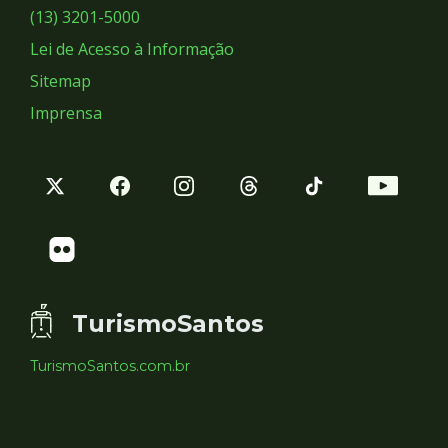
Sociais
(13) 3201-5000
Lei de Acesso à Informação
Sitemap
Imprensa
TurismoSantos
TurismoSantos.com.br