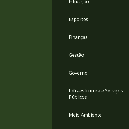
Educação
4
Acessibilidade
5
Esportes
Finanças
Gestão
Governo
Infraestrutura e Serviços
Públicos
Meio Ambiente