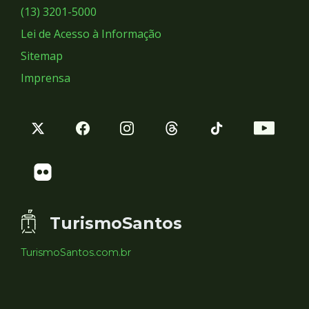
Sociais
(13) 3201-5000
Lei de Acesso à Informação
Sitemap
Imprensa
TurismoSantos
TurismoSantos.com.br