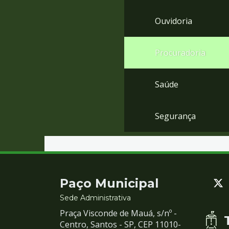
Ouvidoria
Procuradoria
Saúde
Segurança
Contato
Paço Municipal
e
Sede Administrativa
Praça Visconde de Mauá, s/nº -
Redes
Centro, Santos - SP, CEP 11010-