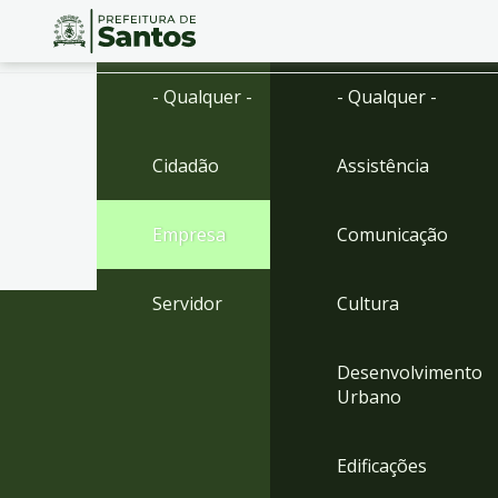
Ir
Conteúdo
- Qualquer -
- Qualquer -
para
o
conteúdo
Cidadão
Assistência
1
Ir
para
Empresa
Comunicação
o
menu
2
Servidor
Cultura
Ir
para
busca
Desenvolvimento
3
Urbano
Ir
para
o
Edificações
rodapé