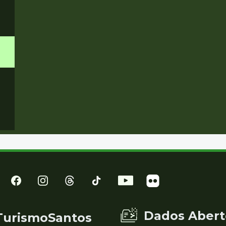
Dados Abert
TurismoSantos