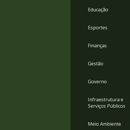
4
Educação
Acessibilidade
5
Esportes
Finanças
Gestão
Governo
Infraestrutura e
Serviços Públicos
Meio Ambiente