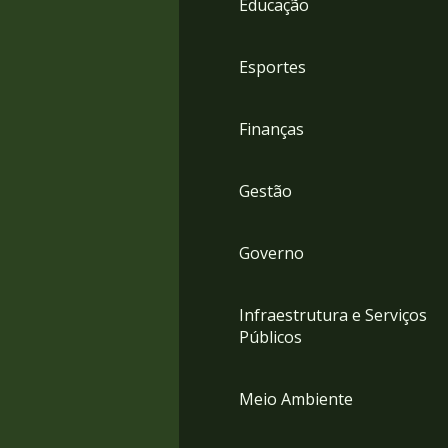
Educação
4
Acessibilidade
5
Esportes
Finanças
Gestão
Governo
Infraestrutura e Serviços
Públicos
Meio Ambiente