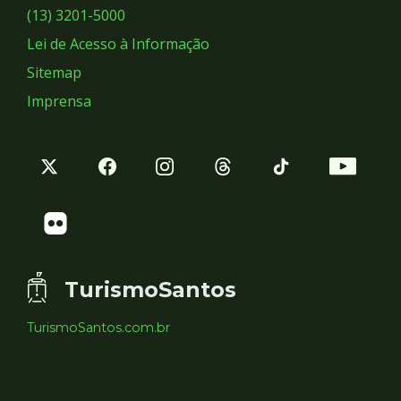
Sociais
(13) 3201-5000
Lei de Acesso à Informação
Sitemap
Imprensa
TurismoSantos
TurismoSantos.com.br