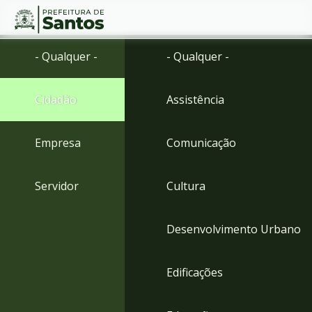
Ir
Conteúdo
- Qualquer -
- Qualquer -
para
o
conteúdo
Cidadão
Assistência
1
Ir
para
Empresa
Comunicação
o
menu
2
Servidor
Cultura
Ir
para
busca
Desenvolvimento Urbano
3
Ir
para
Edificações
o
rodapé