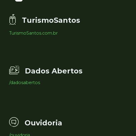
TurismoSantos
TurismoSantos.com.br
Dados Abertos
/dadosabertos
Ouvidoria
/ouvidoria