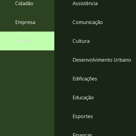
4
Cidadão
Assistência
Acessibilidade
5
Empresa
Comunicação
Servidor
Cultura
Desenvolvimento Urbano
Edificações
Educação
Esportes
Finanças