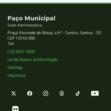
Contato
Paço Municipal
e
Sede Administrativa
Praça Visconde de Mauá, s/nº - Centro, Santos - SP,
Redes
CEP 11010-900
Tel:
Sociais
(13) 3201-5000
Lei de Acesso à Informação
Sitemap
Imprensa