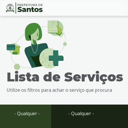
Ir
Conteúdo
para
o
conteúdo
1
Ir
para
o
menu
Lista de Serviços
2
Ir
para
Utilize os filtros para achar o serviço que procura
busca
3
Ir
para
- Qualquer -
- Qualquer -
o
rodapé