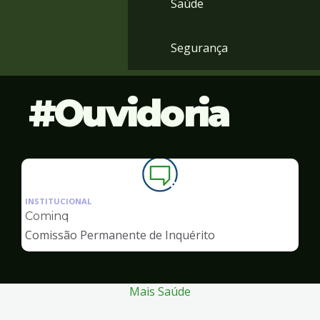
Saúde
Segurança
Ouvidoria
Ilustração
da
INSTITUCIONAL
pagina
Cominq
de
Comissão Permanente de Inquérito
Ouvidoria
Mais Saúde