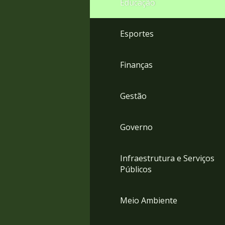
Educação
4
Acessibilidade
5
Esportes
Finanças
Gestão
Governo
Infraestrutura e Serviços
Públicos
Meio Ambiente