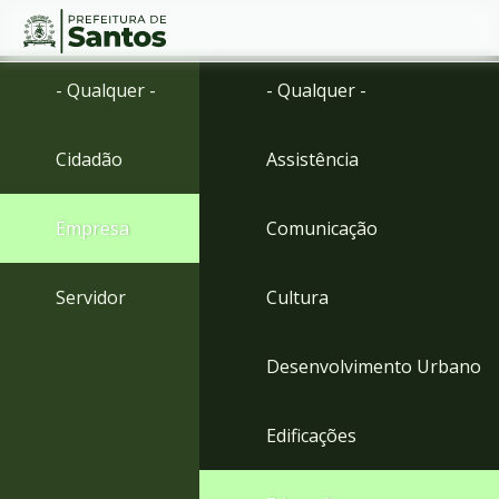
Ir
Conteúdo
- Qualquer -
- Qualquer -
para
o
conteúdo
Cidadão
Assistência
1
Ir
para
Empresa
Comunicação
o
menu
2
Servidor
Cultura
Ir
para
busca
Desenvolvimento Urbano
3
Ir
para
Edificações
o
rodapé