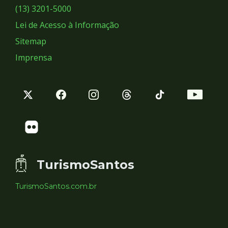
Sociais
(13) 3201-5000
Lei de Acesso à Informação
Sitemap
Imprensa
TurismoSantos
TurismoSantos.com.br