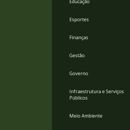
Educação
4
Acessibilidade
5
Esportes
Finanças
Gestão
Governo
Infraestrutura e Serviços
Públicos
Meio Ambiente