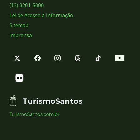
Sociais
(13) 3201-5000
Lei de Acesso à Informação
Sitemap
Imprensa
TurismoSantos
TurismoSantos.com.br