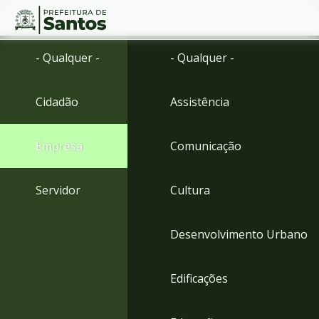
Ir
Conteúdo
- Qualquer -
- Qualquer -
para
o
conteúdo
Cidadão
Assistência
1
Ir
para
Empresa
Comunicação
o
menu
2
Servidor
Cultura
Ir
para
busca
Desenvolvimento Urbano
3
Ir
para
Edificações
o
rodapé