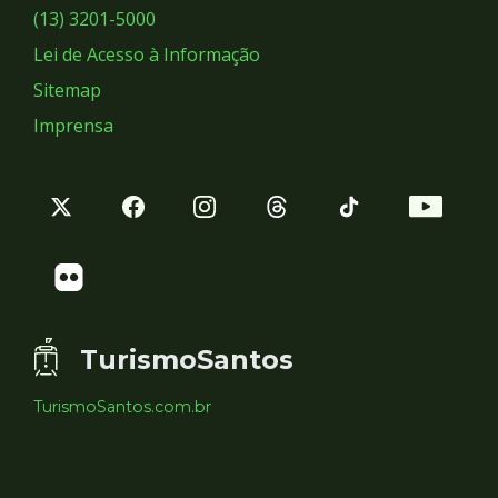
Sociais
(13) 3201-5000
Lei de Acesso à Informação
Sitemap
Imprensa
TurismoSantos
TurismoSantos.com.br