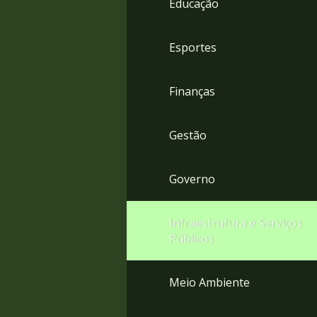
Educação
4
Acessibilidade
5
Esportes
Finanças
Gestão
Governo
Infraestrutura e Serviços
Públicos
Meio Ambiente