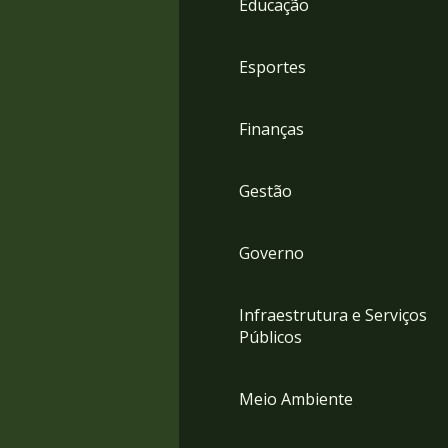
Educação
4
Acessibilidade
5
Esportes
Finanças
Gestão
Governo
Infraestrutura e Serviços
Públicos
Meio Ambiente