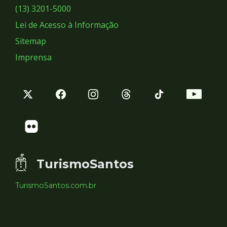
Sociais
(13) 3201-5000
Lei de Acesso à Informação
Sitemap
Imprensa
TurismoSantos
TurismoSantos.com.br