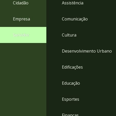
4
Cidadão
Assistência
Acessibilidade
5
Empresa
Comunicação
Servidor
Cultura
Desenvolvimento Urbano
Edificações
Educação
Esportes
Finanças