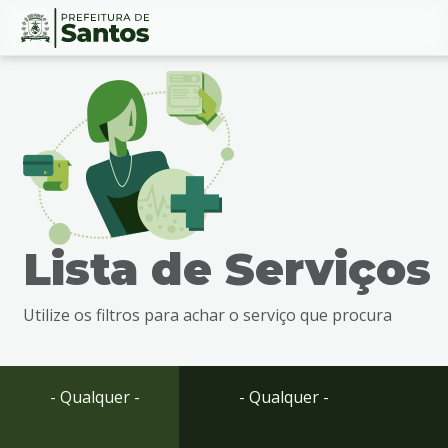
Ir
Conteúdo
para
o
conteúdo
1
Ir
para
o
menu
Lista de Serviços
2
Ir
para
Utilize os filtros para achar o serviço que procura
busca
3
Ir
para
- Qualquer -
- Qualquer -
o
rodapé