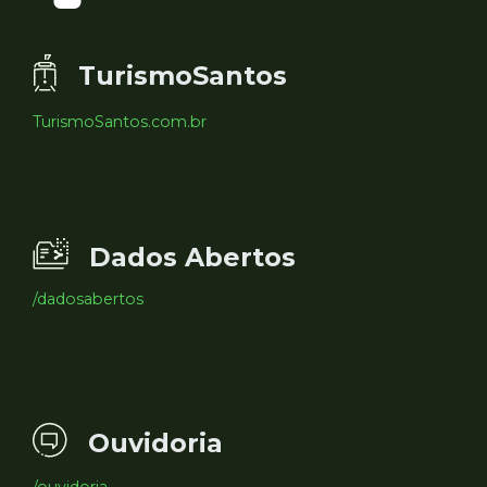
TurismoSantos
TurismoSantos.com.br
Dados Abertos
/dadosabertos
Ouvidoria
/ouvidoria