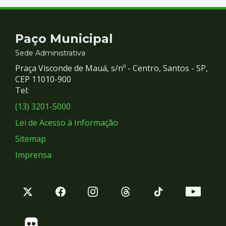
Contato
Paço Municipal
e
Sede Administrativa
Praça Visconde de Mauá, s/nº - Centro, Santos - SP,
Redes
CEP 11010-900
Tel:
Sociais
(13) 3201-5000
Lei de Acesso à Informação
Sitemap
Imprensa