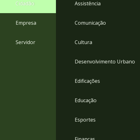
4
Cidadão
Assistência
Acessibilidade
5
Empresa
Comunicação
Servidor
Cultura
Desenvolvimento Urbano
Edificações
Educação
Esportes
Finanças