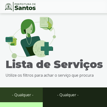
Ir
Conteúdo
para
o
conteúdo
1
Ir
para
o
menu
Lista de Serviços
2
Ir
para
Utilize os filtros para achar o serviço que procura
busca
3
Ir
para
- Qualquer -
- Qualquer -
o
rodapé