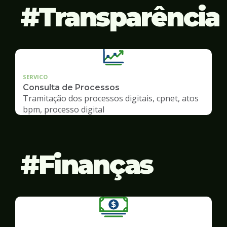
Transparência
SERVICO
Consulta de Processos
Tramitação dos processos digitais, cpnet, atos
bpm, processo digital
Finanças