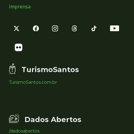
Imprensa
TurismoSantos
TurismoSantos.com.br
Dados Abertos
/dadosabertos