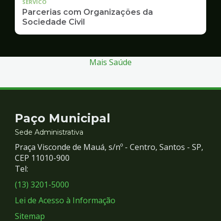
SERVICO
Parcerias com Organizações da
Sociedade Civil
Mais Saúde
Contato
Paço Municipal
e
Sede Administrativa
Praça Visconde de Mauá, s/nº - Centro, Santos - SP,
Redes
CEP 11010-900
Tel:
Sociais
(13) 3201-5000
Lei de Acesso à Informação
Sitemap