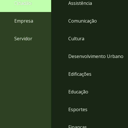
4
Cidadão
Assistência
Acessibilidade
5
Empresa
Comunicação
Servidor
Cultura
Desenvolvimento Urbano
Edificações
Educação
Esportes
Finanças