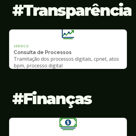
Transparência
SERVICO
Consulta de Processos
Tramitação dos processos digitais, cpnet, atos
bpm, processo digital
Finanças