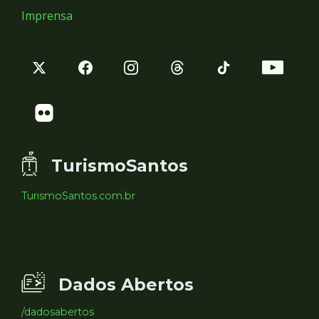
Imprensa
TurismoSantos
TurismoSantos.com.br
Dados Abertos
/dadosabertos