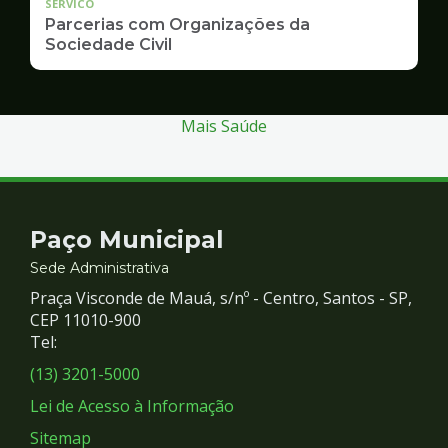
SERVICO
Parcerias com Organizações da
Sociedade Civil
Mais Saúde
Contato
Paço Municipal
e
Sede Administrativa
Praça Visconde de Mauá, s/nº - Centro, Santos - SP,
Redes
CEP 11010-900
Tel:
Sociais
(13) 3201-5000
Lei de Acesso à Informação
Sitemap