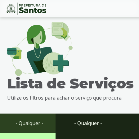
Ir
Conteúdo
para
o
conteúdo
1
Ir
para
o
menu
Lista de Serviços
2
Ir
para
Utilize os filtros para achar o serviço que procura
busca
3
Ir
para
- Qualquer -
- Qualquer -
o
rodapé