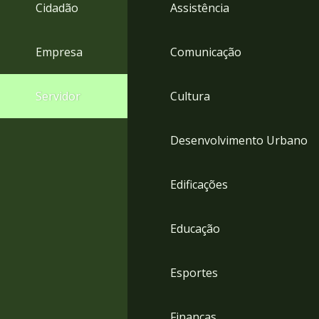
4
Cidadão
Assistência
Acessibilidade
5
Empresa
Comunicação
Servidor
Cultura
Desenvolvimento Urbano
Edificações
Educação
Esportes
Finanças