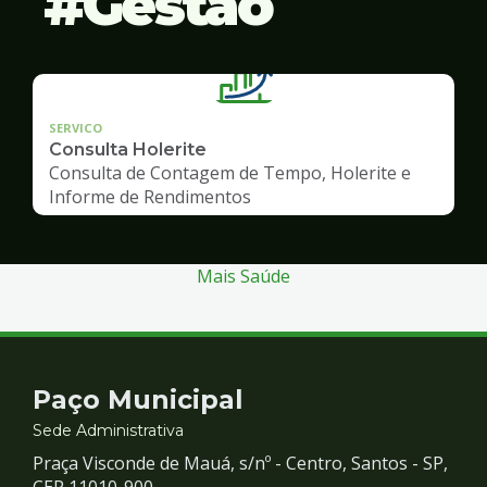
Gestão
SERVICO
Consulta Holerite
Consulta de Contagem de Tempo, Holerite e
Informe de Rendimentos
Mais Saúde
Contato
Paço Municipal
e
Sede Administrativa
Praça Visconde de Mauá, s/nº - Centro, Santos - SP,