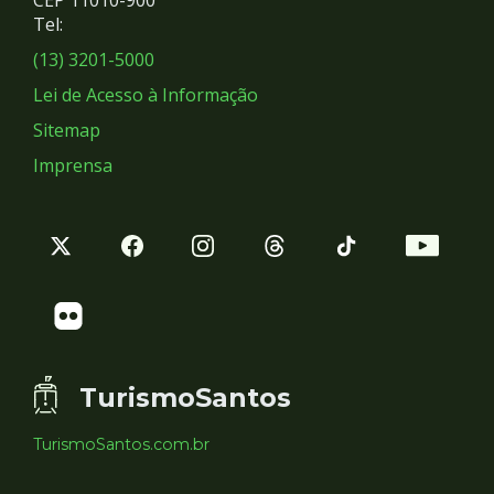
Redes
CEP 11010-900
Tel:
Sociais
(13) 3201-5000
Lei de Acesso à Informação
Sitemap
Imprensa
TurismoSantos
TurismoSantos.com.br