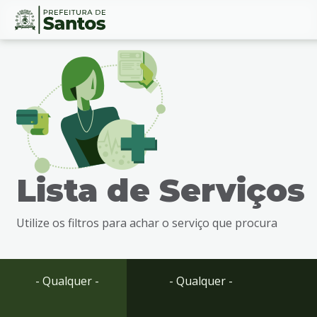
Ir
Conteúdo
para
o
conteúdo
1
Ir
para
o
menu
Lista de Serviços
2
Ir
para
Utilize os filtros para achar o serviço que procura
busca
3
Ir
para
- Qualquer -
- Qualquer -
o
rodapé