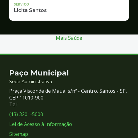
SERVICO
Licita Santos
Mais Saúde
Contato
Paço Municipal
e
Sede Administrativa
Praça Visconde de Mauá, s/nº - Centro, Santos - SP,
Redes
CEP 11010-900
Tel:
Sociais
(13) 3201-5000
Lei de Acesso à Informação
Sitemap