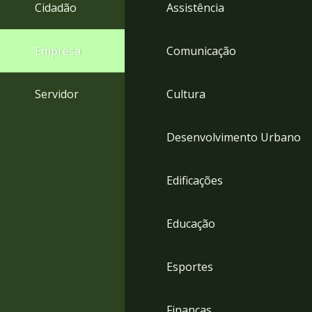
4
Cidadão
Assistência
Acessibilidade
5
Empresa
Comunicação
Servidor
Cultura
Desenvolvimento Urbano
Edificações
Educação
Esportes
Finanças