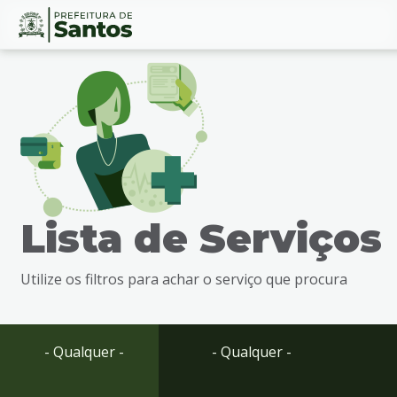
Ir
Conteúdo
para
o
conteúdo
1
Ir
para
o
menu
Lista de Serviços
2
Ir
para
Utilize os filtros para achar o serviço que procura
busca
3
Ir
para
- Qualquer -
- Qualquer -
o
rodapé