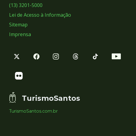
Sociais
(13) 3201-5000
Lei de Acesso à Informação
Sitemap
Imprensa
TurismoSantos
TurismoSantos.com.br