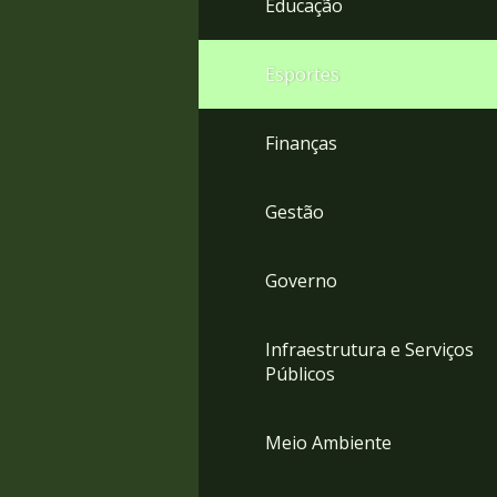
Educação
4
Acessibilidade
5
Esportes
Finanças
Gestão
Governo
Infraestrutura e Serviços
Públicos
Meio Ambiente