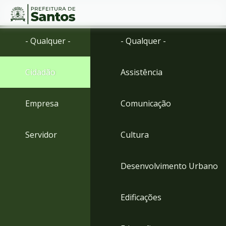
Ir
Conteúdo
- Qualquer -
- Qualquer -
para
o
conteúdo
Cidadão
Assistência
1
Ir
para
Empresa
Comunicação
o
menu
2
Servidor
Cultura
Ir
para
busca
Desenvolvimento Urbano
3
Ir
para
Edificações
o
rodapé