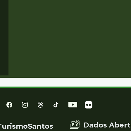
Dados Abert
TurismoSantos