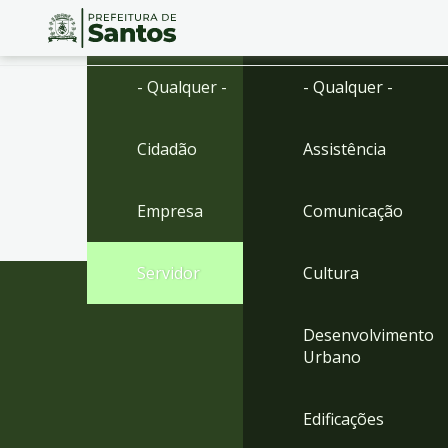
Ir
Conteúdo
- Qualquer -
- Qualquer -
para
o
conteúdo
Cidadão
Assistência
1
Ir
para
Empresa
Comunicação
o
menu
2
Servidor
Cultura
Ir
para
busca
Desenvolvimento
3
Urbano
Ir
para
o
Edificações
rodapé