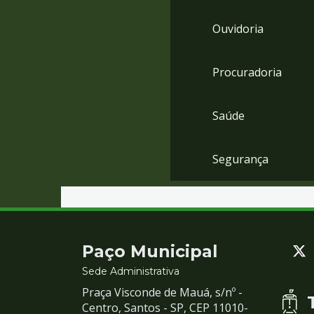
Ouvidoria
Procuradoria
Saúde
Segurança
Contato
Paço Municipal
e
Sede Administrativa
Praça Visconde de Mauá, s/nº -
Redes
Centro, Santos - SP, CEP 11010-