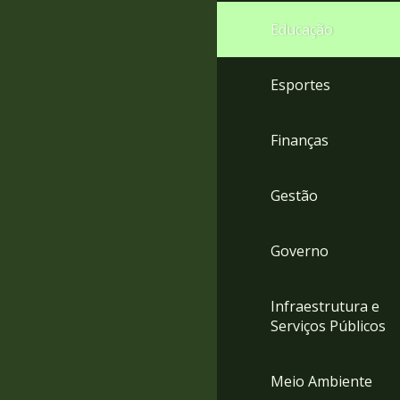
4
Educação
Acessibilidade
5
Esportes
Finanças
Gestão
Governo
Infraestrutura e
Serviços Públicos
Meio Ambiente