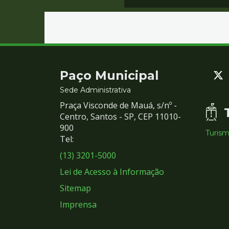
Contato
Paço Municipal
e
Sede Administrativa
Praça Visconde de Mauá, s/nº -
Redes
Centro, Santos - SP, CEP 11010-
900
Turis
Sociais
Tel:
(13) 3201-5000
Lei de Acesso à Informação
Sitemap
Imprensa