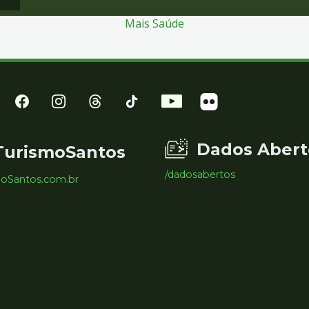
Mais Saúde
Dados Abert
TurismoSantos
/dadosabertos
moSantos.com.br