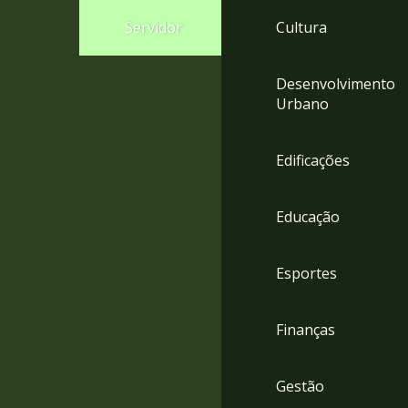
4
Servidor
Cultura
Acessibilidade
5
Desenvolvimento
Urbano
Edificações
Educação
Esportes
Finanças
Gestão