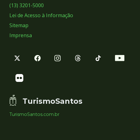
Sociais
(13) 3201-5000
Lei de Acesso à Informação
Sitemap
Imprensa
TurismoSantos
TurismoSantos.com.br