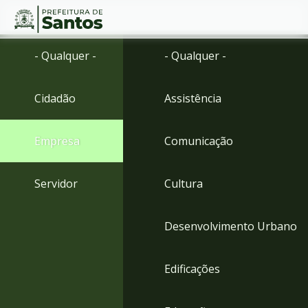
Ir
Conteúdo
- Qualquer -
- Qualquer -
para
o
conteúdo
Cidadão
Assistência
1
Ir
para
Empresa
Comunicação
o
menu
2
Servidor
Cultura
Ir
para
busca
Desenvolvimento Urbano
3
Ir
para
Edificações
o
rodapé