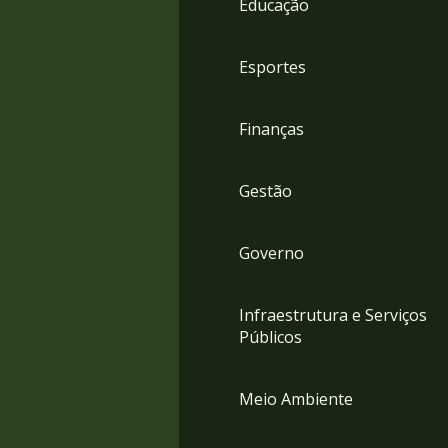
Educação
4
Acessibilidade
5
Esportes
Finanças
Gestão
Governo
Infraestrutura e Serviços
Públicos
Meio Ambiente