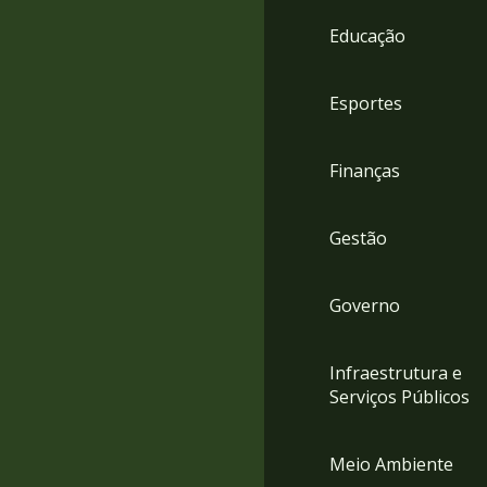
4
Educação
Acessibilidade
5
Esportes
Finanças
Gestão
Governo
Infraestrutura e
Serviços Públicos
Meio Ambiente