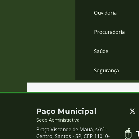
Ouvidoria
Procuradoria
Saúde
Segurança
Contato
Paço Municipal
e
Sede Administrativa
Praça Visconde de Mauá, s/nº -
Redes
Centro, Santos - SP, CEP 11010-