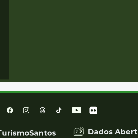
Dados Abert
TurismoSantos