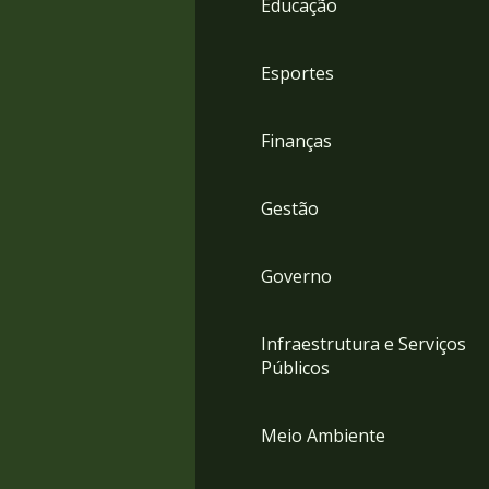
Educação
4
Acessibilidade
5
Esportes
Finanças
Gestão
Governo
Infraestrutura e Serviços
Públicos
Meio Ambiente