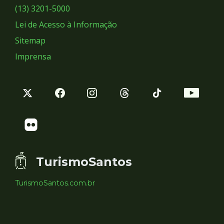
Sociais
(13) 3201-5000
Lei de Acesso à Informação
Sitemap
Imprensa
TurismoSantos
TurismoSantos.com.br