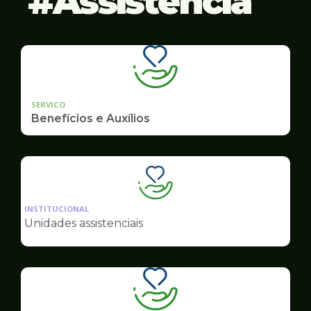
Assistência
SERVICO
Benefícios e Auxílios
Ilustração
da
INSTITUCIONAL
pagina
Unidades assistenciais
de
Assistência