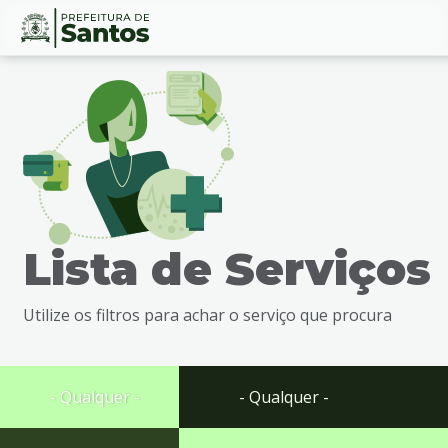
Ir
Conteúdo
para
o
conteúdo
1
Ir
para
o
menu
Lista de Serviços
2
Ir
para
Utilize os filtros para achar o serviço que procura
busca
3
Ir
para
- Qualquer -
- Qualquer -
o
rodapé