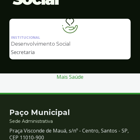
Ilustração
da
INSTITUCIONAL
pagina
Desenvolvimento Social
de
Secretaria
Desenvolvimento
Social
Mais Saúde
Contato
Paço Municipal
e
Sede Administrativa
Praça Visconde de Mauá, s/nº - Centro, Santos - SP,
Redes
CEP 11010-900