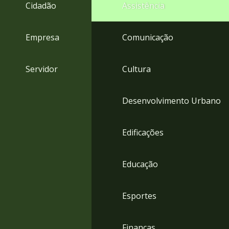
4
Cidadão
Assistência
Acessibilidade
5
Empresa
Comunicação
Servidor
Cultura
Desenvolvimento Urbano
Edificações
Educação
Esportes
Finanças