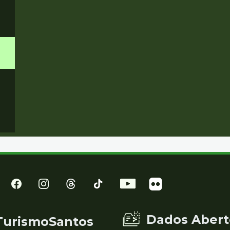
Dados Abert
TurismoSantos