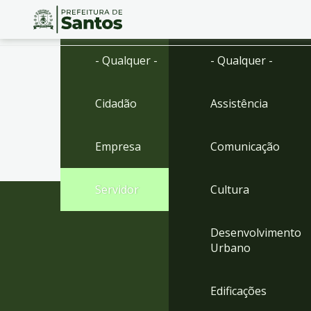
Ir
Conteúdo
- Qualquer -
- Qualquer -
para
o
conteúdo
Cidadão
Assistência
1
Ir
para
Empresa
Comunicação
o
menu
2
Servidor
Cultura
Ir
para
busca
Desenvolvimento
3
Urbano
Ir
para
o
Edificações
rodapé