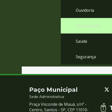
Ouvidoria
Procuradoria
Saúde
Segurança
Contato
Paço Municipal
e
Sede Administrativa
Praça Visconde de Mauá, s/nº -
Redes
Centro, Santos - SP, CEP 11010-