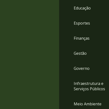
4
Educação
Acessibilidade
5
Esportes
Finanças
Gestão
Governo
Infraestrutura e
Serviços Públicos
Meio Ambiente