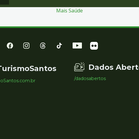
Mais Saúde
Dados Abert
TurismoSantos
/dadosabertos
moSantos.com.br