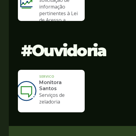
solicitação de
informação
pertinentes à Lei
de Acesso a
Informação
Ouvidoria
SERVICO
Monitora
Santos
Serviços de
zeladoria