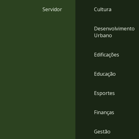
4
Servidor
Cultura
Acessibilidade
5
Desenvolvimento
Urbano
Edificações
Educação
Esportes
Finanças
Gestão