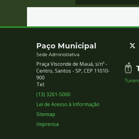
Contato
Paço Municipal
e
Sede Administrativa
Praça Visconde de Mauá, s/nº -
Redes
Centro, Santos - SP, CEP 11010-
900
Turis
Sociais
Tel:
(13) 3201-5000
Lei de Acesso à Informação
Sitemap
Imprensa