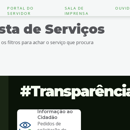
PORTAL DO
SALA DE
OUVID
SERVIDOR
IMPRENSA
ista de Serviços
e os filtros para achar o serviço que procura
Transparênci
SERVICO
SIC - Serviço de
Informação ao
Cidadão
Pedidos de