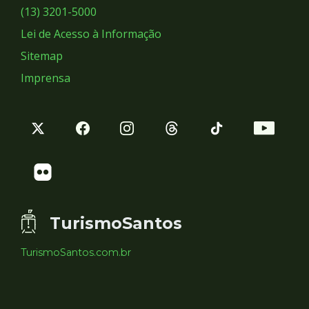
Sociais
(13) 3201-5000
Lei de Acesso à Informação
Sitemap
Imprensa
TurismoSantos
TurismoSantos.com.br