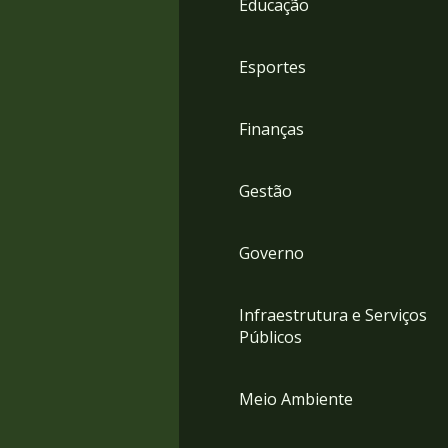
Educação
4
Acessibilidade
5
Esportes
Finanças
Gestão
Governo
Infraestrutura e Serviços
Públicos
Meio Ambiente