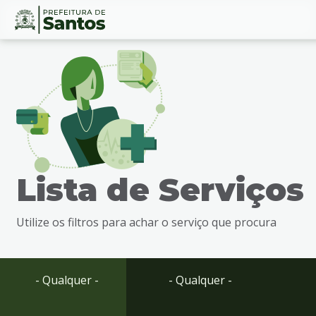
Ir
Conteúdo
para
o
conteúdo
1
Ir
para
o
menu
Lista de Serviços
2
Ir
para
Utilize os filtros para achar o serviço que procura
busca
3
Ir
para
- Qualquer -
- Qualquer -
o
rodapé