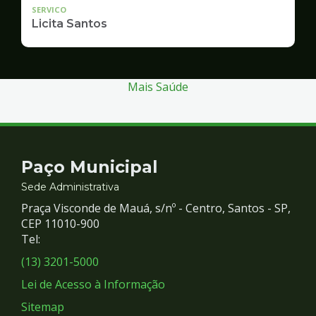
SERVICO
Licita Santos
Mais Saúde
Contato
Paço Municipal
e
Sede Administrativa
Praça Visconde de Mauá, s/nº - Centro, Santos - SP,
Redes
CEP 11010-900
Tel:
Sociais
(13) 3201-5000
Lei de Acesso à Informação
Sitemap