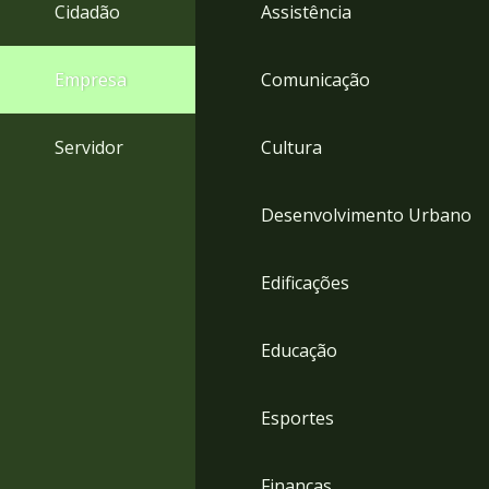
4
Cidadão
Assistência
Acessibilidade
5
Empresa
Comunicação
Servidor
Cultura
Desenvolvimento Urbano
Edificações
Educação
Esportes
Finanças