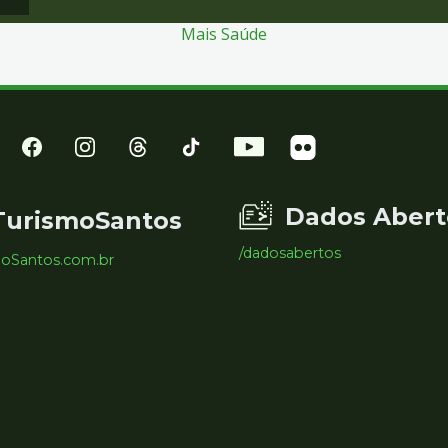
Mais Saúde
Dados Abert
TurismoSantos
/dadosabertos
moSantos.com.br