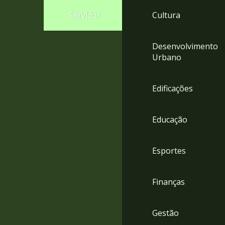
4
Servidor
Cultura
Acessibilidade
5
Desenvolvimento
Urbano
Edificações
Educação
Esportes
Finanças
Gestão