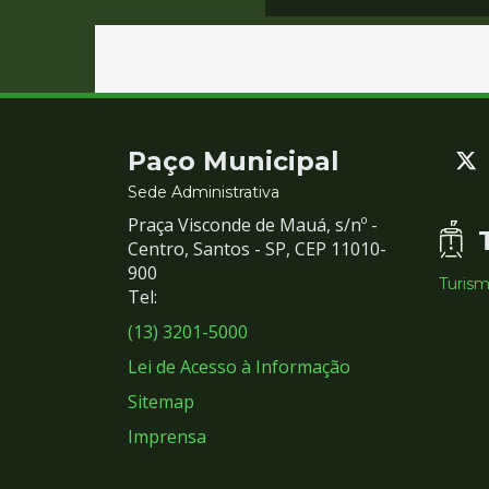
Contato
Paço Municipal
e
Sede Administrativa
Praça Visconde de Mauá, s/nº -
Redes
Centro, Santos - SP, CEP 11010-
900
Turis
Sociais
Tel:
(13) 3201-5000
Lei de Acesso à Informação
Sitemap
Imprensa