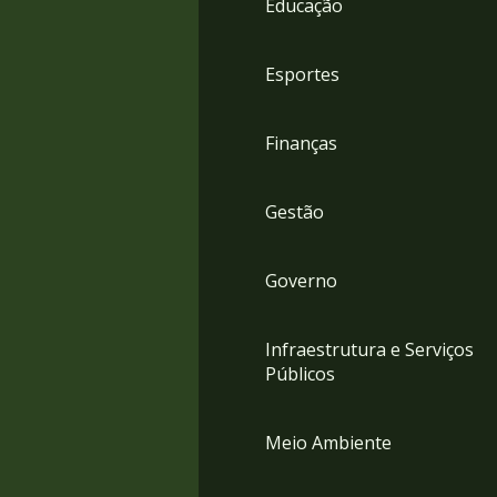
Educação
4
Acessibilidade
5
Esportes
Finanças
Gestão
Governo
Infraestrutura e Serviços
Públicos
Meio Ambiente