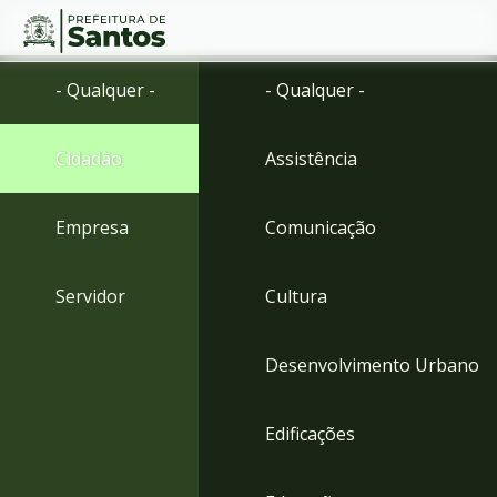
Ir
Conteúdo
- Qualquer -
- Qualquer -
para
o
conteúdo
Cidadão
Assistência
1
Ir
para
Empresa
Comunicação
o
menu
2
Servidor
Cultura
Ir
para
busca
Desenvolvimento Urbano
3
Ir
para
Edificações
o
rodapé