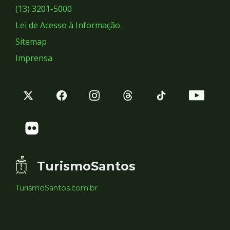
Sociais
(13) 3201-5000
Lei de Acesso à Informação
Sitemap
Imprensa
TurismoSantos
TurismoSantos.com.br