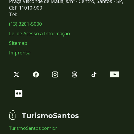
Praça Visconde de Mauá, s/nº - Centro, Santos - SP,
Redes
CEP 11010-900
Tel:
Sociais
(13) 3201-5000
Lei de Acesso à Informação
Sitemap
Imprensa
TurismoSantos
TurismoSantos.com.br