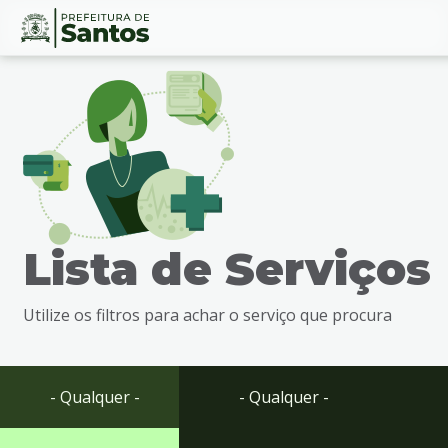
Ir
Conteúdo
para
o
conteúdo
1
Ir
para
o
menu
Lista de Serviços
2
Ir
para
Utilize os filtros para achar o serviço que procura
busca
3
Ir
para
- Qualquer -
- Qualquer -
o
rodapé