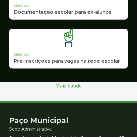
SERVICO
Documentação escolar para ex-alunos
SERVICO
Pré-inscrições para vagas na rede escolar
Mais Saúde
Contato
Paço Municipal
e
Sede Administrativa