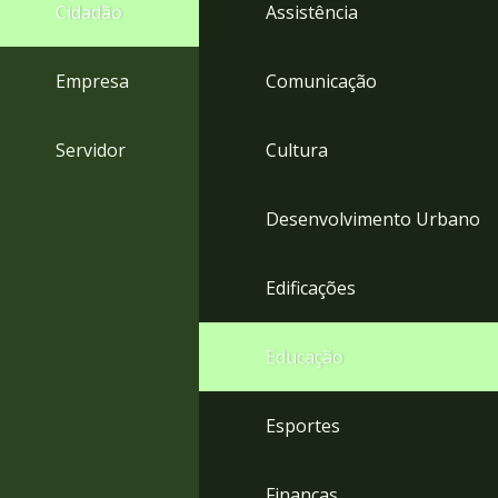
4
Cidadão
Assistência
Acessibilidade
5
Empresa
Comunicação
Servidor
Cultura
Desenvolvimento Urbano
Edificações
Educação
Esportes
Finanças