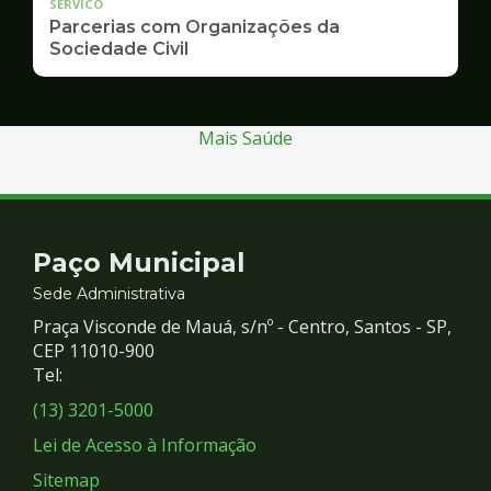
SERVICO
Parcerias com Organizações da
Sociedade Civil
Mais Saúde
Contato
Paço Municipal
e
Sede Administrativa
Praça Visconde de Mauá, s/nº - Centro, Santos - SP,
Redes
CEP 11010-900
Tel:
Sociais
(13) 3201-5000
Lei de Acesso à Informação
Sitemap