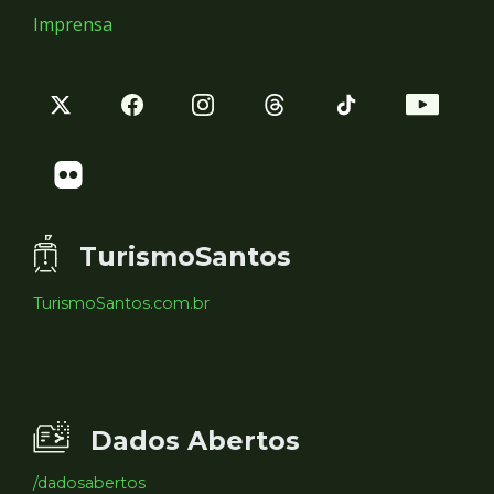
Imprensa
TurismoSantos
TurismoSantos.com.br
Dados Abertos
/dadosabertos