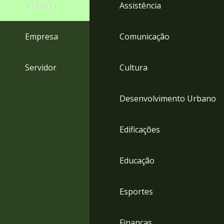
4
Cidadão
Assistência
Acessibilidade
5
Empresa
Comunicação
Servidor
Cultura
Desenvolvimento Urbano
Edificações
Educação
Esportes
Finanças