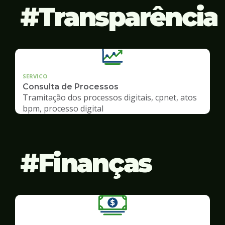
Transparência
SERVICO
Consulta de Processos
Tramitação dos processos digitais, cpnet, atos
bpm, processo digital
Finanças