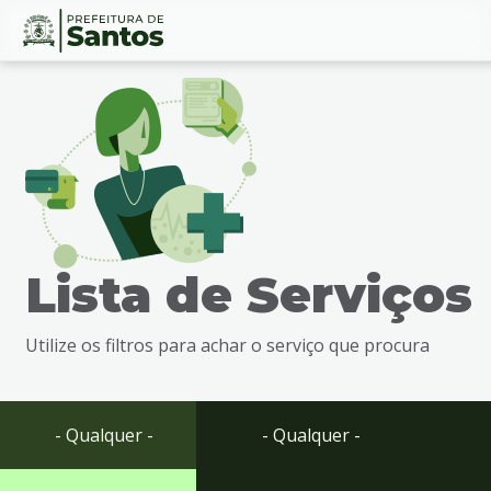
Ir
Conteúdo
para
o
conteúdo
1
Ir
para
o
menu
Lista de Serviços
2
Ir
para
Utilize os filtros para achar o serviço que procura
busca
3
Ir
para
- Qualquer -
- Qualquer -
o
rodapé