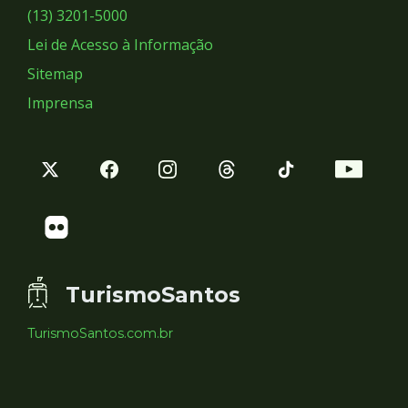
Sociais
(13) 3201-5000
Lei de Acesso à Informação
Sitemap
Imprensa
TurismoSantos
TurismoSantos.com.br