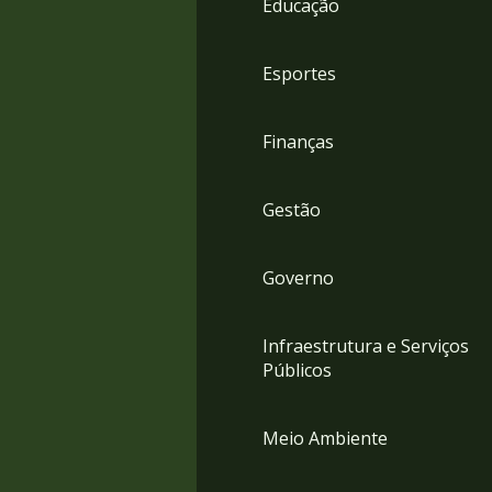
Educação
4
Acessibilidade
5
Esportes
Finanças
Gestão
Governo
Infraestrutura e Serviços
Públicos
Meio Ambiente