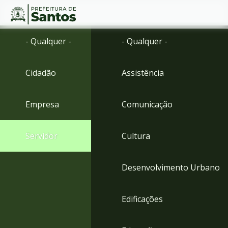
Ir
Conteúdo
- Qualquer -
- Qualquer -
para
o
conteúdo
Cidadão
Assistência
1
Ir
para
Empresa
Comunicação
o
menu
2
Servidor
Cultura
Ir
para
busca
Desenvolvimento Urbano
3
Ir
para
Edificações
o
rodapé