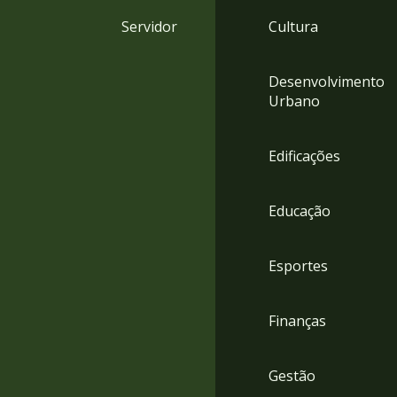
4
Servidor
Cultura
Acessibilidade
5
Desenvolvimento
Urbano
Edificações
Educação
Esportes
Finanças
Gestão