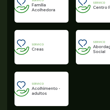
SERVICO
SERVICO
Família
Centro 
Acolhedora
SERVICO
SERVICO
Aborda
Creas
Social
SERVICO
Acolhimento -
adultos