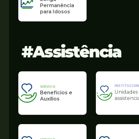
Permanência
para Idosos
Assistência
INSTITUCION
SERVICO
Unidades
Benefícios e
Ilustração
assistencia
Auxílios
da
pagina
de
Assistência