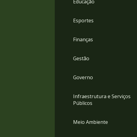
Educação
4
Acessibilidade
5
Esportes
Finanças
Gestão
Governo
Infraestrutura e Serviços
Públicos
Meio Ambiente