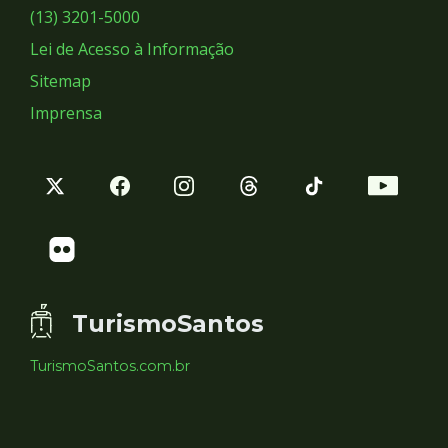
Sociais
(13) 3201-5000
Lei de Acesso à Informação
Sitemap
Imprensa
TurismoSantos
TurismoSantos.com.br