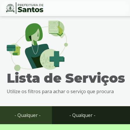
Ir
Conteúdo
para
o
conteúdo
1
Ir
para
o
menu
Lista de Serviços
2
Ir
para
Utilize os filtros para achar o serviço que procura
busca
3
Ir
para
- Qualquer -
- Qualquer -
o
rodapé