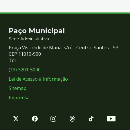
Contato
Paço Municipal
e
Sede Administrativa
Praça Visconde de Mauá, s/nº - Centro, Santos - SP,
Redes
CEP 11010-900
Tel:
Sociais
(13) 3201-5000
Lei de Acesso à Informação
Sitemap
Imprensa