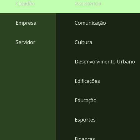
4
Cidadão
Assistência
Acessibilidade
5
Empresa
Comunicação
Servidor
Cultura
Desenvolvimento Urbano
Edificações
Educação
Esportes
Finanças