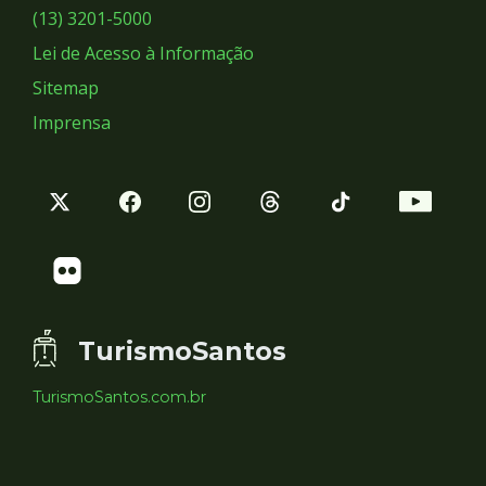
Sociais
(13) 3201-5000
Lei de Acesso à Informação
Sitemap
Imprensa
TurismoSantos
TurismoSantos.com.br