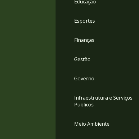
Educação
4
Acessibilidade
5
Esportes
Finanças
Gestão
Governo
Infraestrutura e Serviços
Públicos
Meio Ambiente