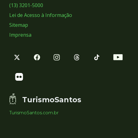
Sociais
(13) 3201-5000
Lei de Acesso à Informação
Sitemap
Imprensa
TurismoSantos
TurismoSantos.com.br