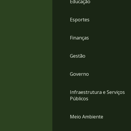
Educação
4
Acessibilidade
5
Esportes
Finanças
Gestão
Governo
Infraestrutura e Serviços
Públicos
Meio Ambiente