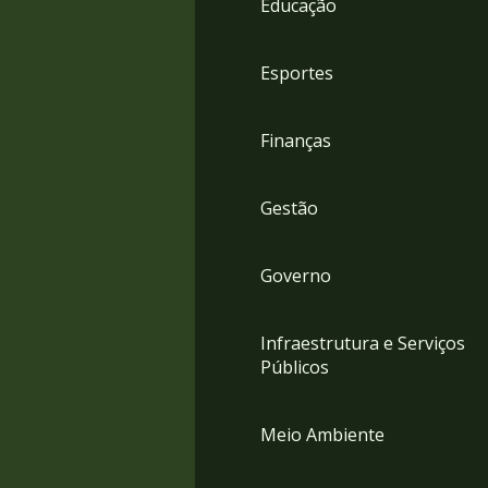
Educação
4
Acessibilidade
5
Esportes
Finanças
Gestão
Governo
Infraestrutura e Serviços
Públicos
Meio Ambiente