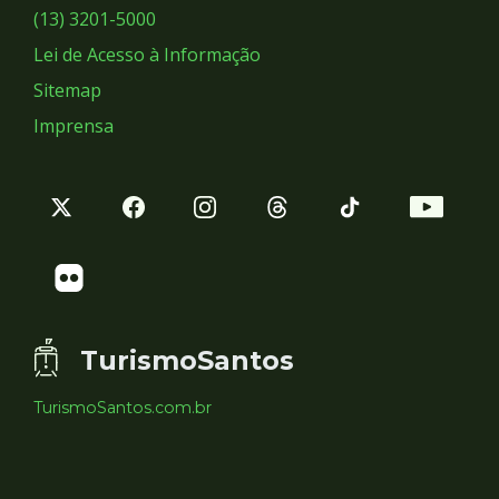
Sociais
(13) 3201-5000
Lei de Acesso à Informação
Sitemap
Imprensa
TurismoSantos
TurismoSantos.com.br