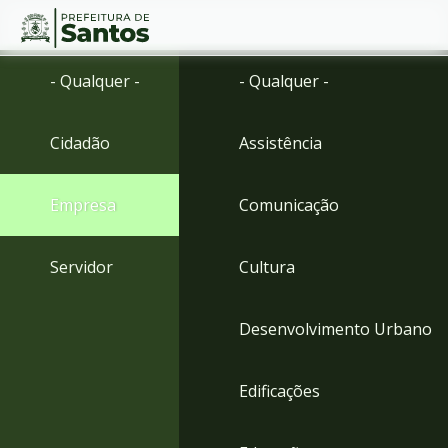
Ir
Conteúdo
- Qualquer -
- Qualquer -
para
o
conteúdo
Cidadão
Assistência
1
Ir
para
Empresa
Comunicação
o
menu
2
Servidor
Cultura
Ir
para
busca
Desenvolvimento Urbano
3
Ir
para
Edificações
o
rodapé