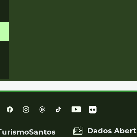
Dados Abert
TurismoSantos