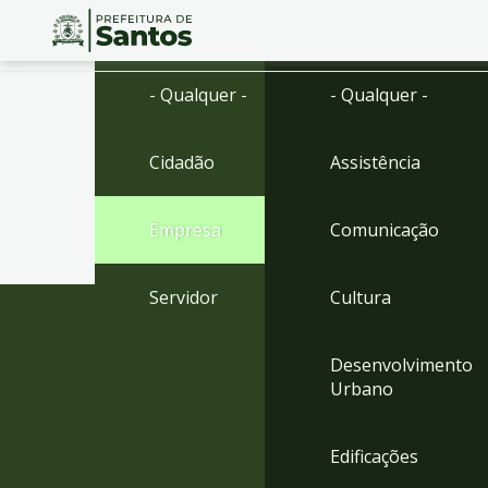
Ir
Conteúdo
- Qualquer -
- Qualquer -
para
o
conteúdo
Cidadão
Assistência
1
Ir
para
Empresa
Comunicação
o
menu
2
Servidor
Cultura
Ir
para
busca
Desenvolvimento
3
Urbano
Ir
para
o
Edificações
rodapé