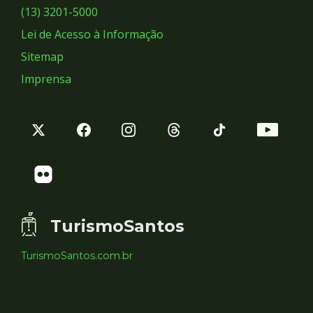
Sociais
(13) 3201-5000
Lei de Acesso à Informação
Sitemap
Imprensa
TurismoSantos
TurismoSantos.com.br