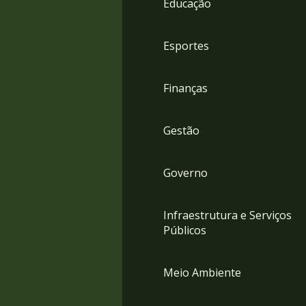
Educação
4
Acessibilidade
5
Esportes
Finanças
Gestão
Governo
Infraestrutura e Serviços
Públicos
Meio Ambiente