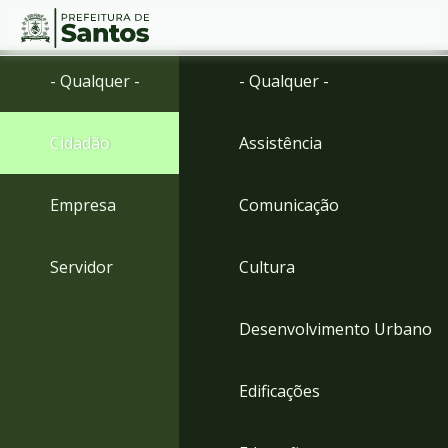
Ir
Conteúdo
- Qualquer -
- Qualquer -
para
o
conteúdo
Cidadão
Assistência
1
Ir
para
Empresa
Comunicação
o
menu
2
Servidor
Cultura
Ir
para
busca
Desenvolvimento Urbano
3
Ir
para
Edificações
o
rodapé