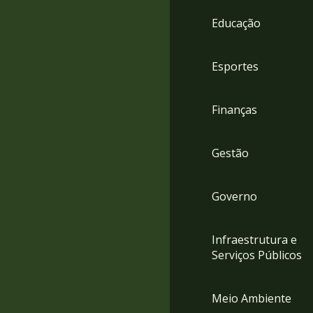
4
Educação
Acessibilidade
5
Esportes
Finanças
Gestão
Governo
Infraestrutura e
Serviços Públicos
Meio Ambiente