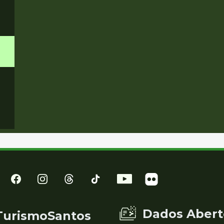
Dados Abert
TurismoSantos