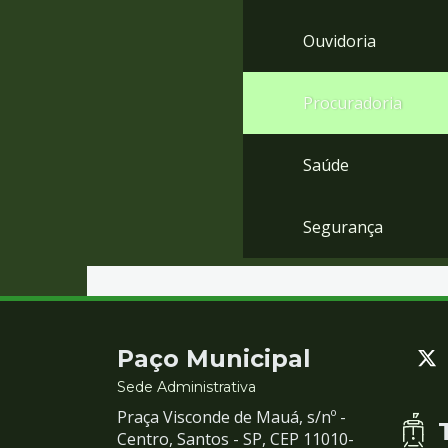
Ouvidoria
Procuradoria
Saúde
Segurança
Contato
Paço Municipal
e
Sede Administrativa
Praça Visconde de Mauá, s/nº -
Redes
Centro, Santos - SP, CEP 11010-