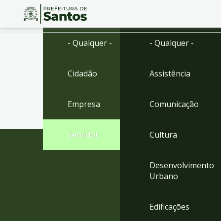
Ir
Conteúdo
- Qualquer -
- Qualquer -
para
o
conteúdo
Cidadão
Assistência
1
Ir
para
Empresa
Comunicação
o
menu
2
Servidor
Cultura
Ir
para
busca
Desenvolvimento
3
Urbano
Ir
para
o
Edificações
rodapé