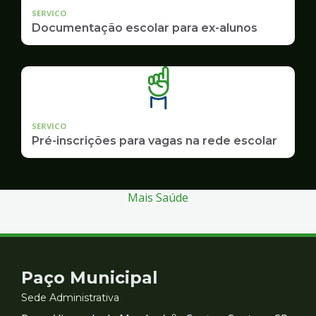
SERVICO
Documentação escolar para ex-alunos
SERVICO
Pré-inscrições para vagas na rede escolar
Mais Saúde
Contato
Paço Municipal
e
Sede Administrativa