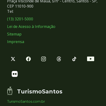
Praça Visconde de Mauá, s/nº - Centro, Santos - SP,
Redes
CEP 11010-900
Tel:
Sociais
(13) 3201-5000
Lei de Acesso à Informação
Sitemap
Imprensa
TurismoSantos
TurismoSantos.com.br