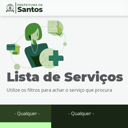
Ir
Conteúdo
para
o
conteúdo
1
Ir
para
o
menu
Lista de Serviços
2
Ir
para
Utilize os filtros para achar o serviço que procura
busca
3
Ir
para
- Qualquer -
- Qualquer -
o
rodapé