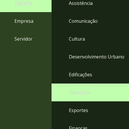
4
Cidadão
Assistência
Acessibilidade
5
Empresa
Comunicação
Servidor
Cultura
Desenvolvimento Urbano
Edificações
Educação
Esportes
Finanças