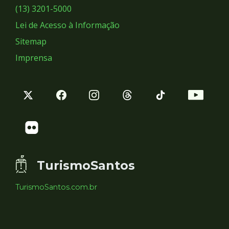
Sociais
(13) 3201-5000
Lei de Acesso à Informação
Sitemap
Imprensa
TurismoSantos
TurismoSantos.com.br