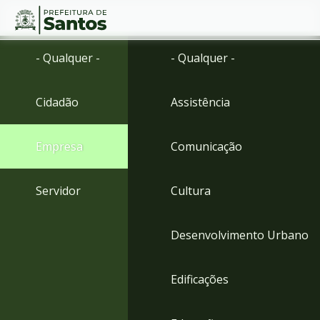
Ir
Conteúdo
- Qualquer -
- Qualquer -
para
o
conteúdo
Cidadão
Assistência
1
Ir
para
Empresa
Comunicação
o
menu
2
Servidor
Cultura
Ir
para
busca
Desenvolvimento Urbano
3
Ir
para
Edificações
o
rodapé