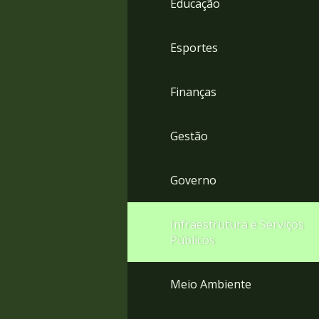
Educação
4
Acessibilidade
5
Esportes
Finanças
Gestão
Governo
Infraestrutura e Serviços
Públicos
Meio Ambiente