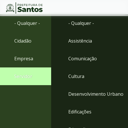
Ir
Conteúdo
- Qualquer -
- Qualquer -
para
o
conteúdo
Cidadão
Assistência
1
Ir
para
Empresa
Comunicação
o
menu
2
Servidor
Cultura
Ir
para
busca
Desenvolvimento Urbano
3
Ir
para
Edificações
o
rodapé