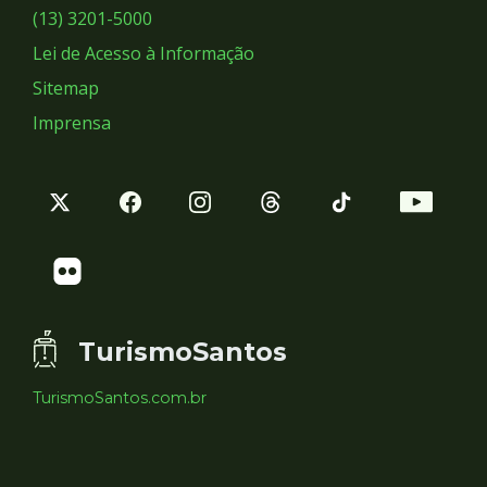
Sociais
(13) 3201-5000
Lei de Acesso à Informação
Sitemap
Imprensa
TurismoSantos
TurismoSantos.com.br