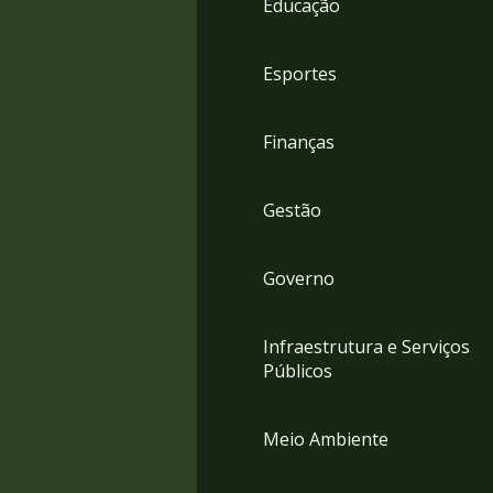
Educação
4
Acessibilidade
5
Esportes
Finanças
Gestão
Governo
Infraestrutura e Serviços
Públicos
Meio Ambiente