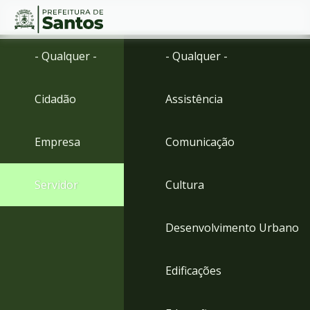
Ir
Conteúdo
- Qualquer -
- Qualquer -
para
o
conteúdo
Cidadão
Assistência
1
Ir
para
Empresa
Comunicação
o
menu
2
Servidor
Cultura
Ir
para
busca
Desenvolvimento Urbano
3
Ir
para
Edificações
o
rodapé