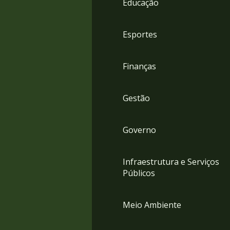
Educação
4
Acessibilidade
5
Esportes
Finanças
Gestão
Governo
Infraestrutura e Serviços
Públicos
Meio Ambiente