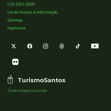
Sociais
(13) 3201-5000
Lei de Acesso à Informação
Sitemap
Imprensa
TurismoSantos
TurismoSantos.com.br