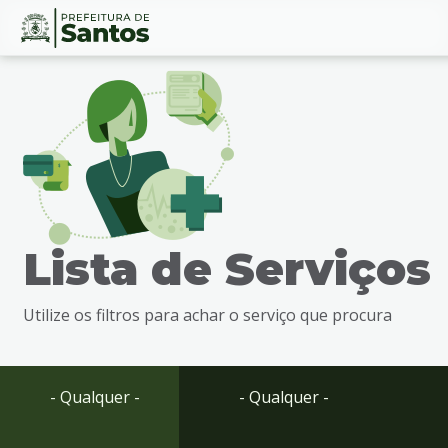
Ir
Conteúdo
para
o
conteúdo
1
Ir
para
o
menu
Lista de Serviços
2
Ir
para
Utilize os filtros para achar o serviço que procura
busca
3
Ir
para
- Qualquer -
- Qualquer -
o
rodapé