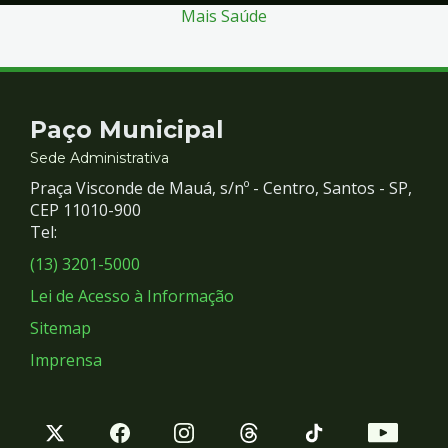
Mais Saúde
Contato
Paço Municipal
e
Sede Administrativa
Praça Visconde de Mauá, s/nº - Centro, Santos - SP,
Redes
CEP 11010-900
Tel:
Sociais
(13) 3201-5000
Lei de Acesso à Informação
Sitemap
Imprensa