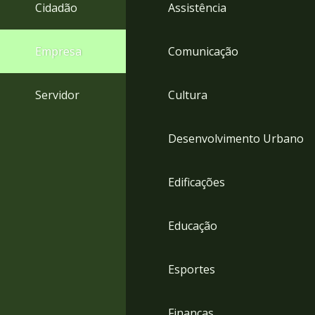
4
Cidadão
Assistência
Acessibilidade
5
Empresa
Comunicação
Servidor
Cultura
Desenvolvimento Urbano
Edificações
Educação
Esportes
Finanças