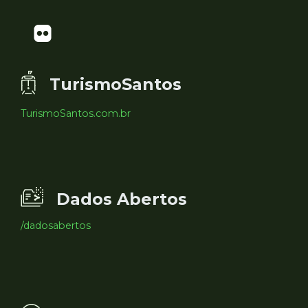
TurismoSantos
TurismoSantos.com.br
Dados Abertos
/dadosabertos