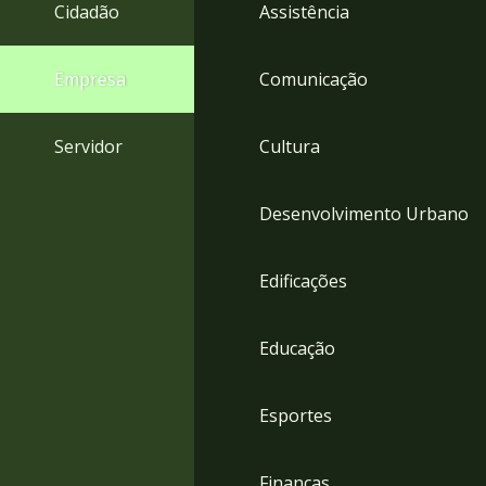
4
Cidadão
Assistência
Acessibilidade
5
Empresa
Comunicação
Servidor
Cultura
Desenvolvimento Urbano
Edificações
Educação
Esportes
Finanças