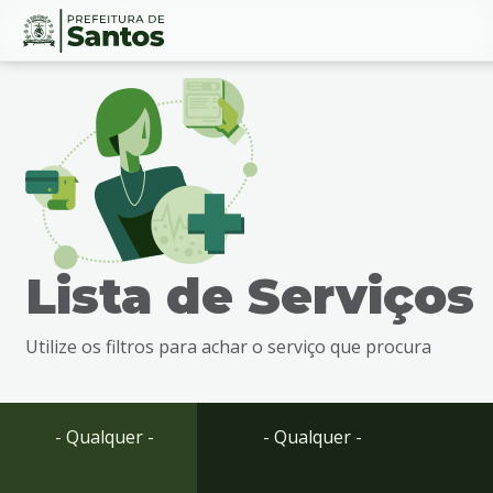
Ir
Conteúdo
para
o
conteúdo
1
Ir
para
o
menu
Lista de Serviços
2
Ir
para
Utilize os filtros para achar o serviço que procura
busca
3
Ir
para
- Qualquer -
- Qualquer -
o
rodapé