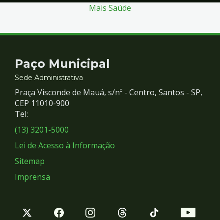
Mais Saúde
Contato
Paço Municipal
e
Sede Administrativa
Praça Visconde de Mauá, s/nº - Centro, Santos - SP,
Redes
CEP 11010-900
Tel:
Sociais
(13) 3201-5000
Lei de Acesso à Informação
Sitemap
Imprensa