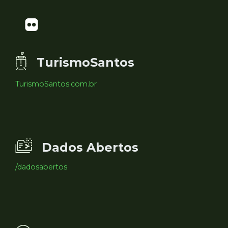
TurismoSantos
TurismoSantos.com.br
Dados Abertos
/dadosabertos